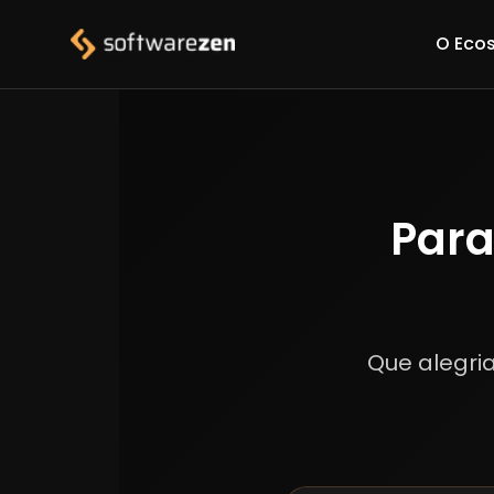
O Eco
Para
Que alegria