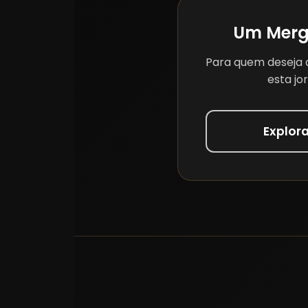
Um Merg
Para quem deseja 
esta jo
Explor