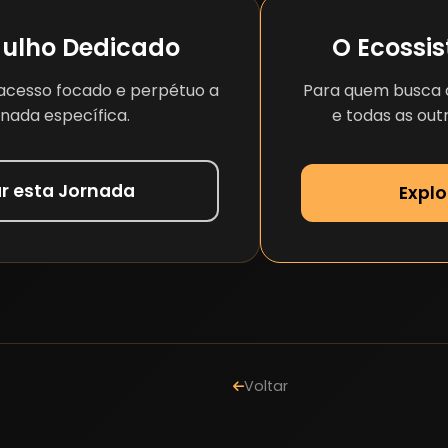
ulho Dedicado
O Ecossi
acesso focado e perpétuo a
Para quem busca a
rnada específica.
e todas as outr
ar esta Jornada
Explo
Voltar