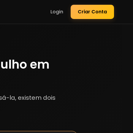
Login
Criar Conta
gulho em
sá-la, existem dois