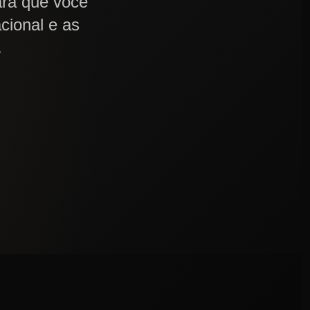
ara que você
ional e as
.