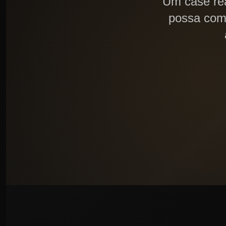
Um case rea
possa com