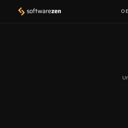
O 
Um